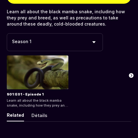
Learn all about the black mamba snake, including how
they prey and breed, as well as precautions to take
around these deadly, cold-blooded creatures.
Season 1
S01:E01 - Episode 1
Learn all about the black mamba
snake, including how they prey and
breed, as well as precautions to
Related
Détails
take around these deadly, cold-
blooded creatures.