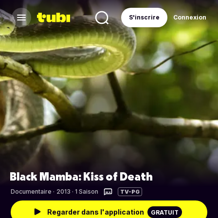
S'inscrire
Connexion
Black Mamba: Kiss of Death
Documentaire
·
2013 · 1 Saison
TV-PG
Regarder dans l'application
GRATUIT