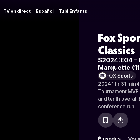
TV en direct
Español
Tubi Enfants
Fox Spor
Classics
S2024:E04 - 
Marquette (1
FOX Sports
2024
·
1 hr 31 min
·
4
Tournament MVP Ke
and tenth overall 
conference run.
Épisodes
Vous