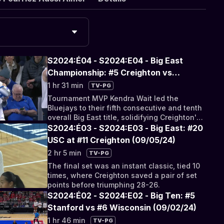
S2024:É04 - S2024:E04 - Big East
Championship: #5 Creighton vs
Marquette (11/30/24)
1 hr 31 min
TV-PG
Tournament MVP Kendra Wait led the
Bluejays to their fifth consecutive and tenth
overall Big East title, solidifying Creighton's
undefeated conference run.
S2024:É03 - S2024:E03 - Big East: #20
USC at #11 Creighton (09/05/24)
2 hr 5 min
TV-PG
The final set was an instant classic, tied 10
times, where Creighton saved a pair of set
points before triumphing 28-26.
S2024:É02 - S2024:E02 - Big Ten: #5
Stanford vs #6 Wisconsin (09/02/24)
1 hr 46 min
TV-PG