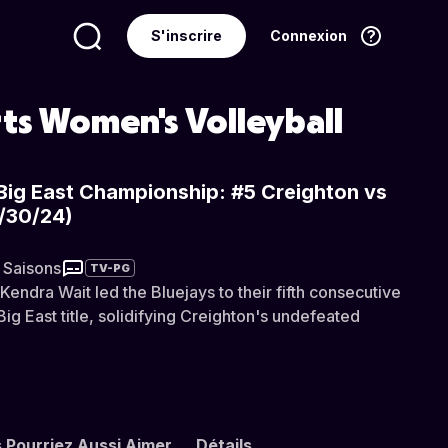
S'inscrire
Connexion
Langue
Français
ts Women's Volleyball
Big East Championship: #5 Creighton vs
1/30/24)
 Saisons
TV-PG
ndra Wait led the Bluejays to their fifth consecutive
Big East title, solidifying Creighton's undefeated
 Pourriez Aussi Aimer
Détails