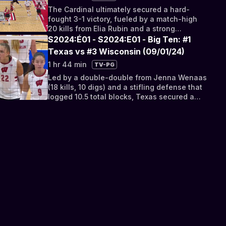
The Cardinal ultimately secured a hard-
fought 3-1 victory, fueled by a match-high
20 kills from Elia Rubin and a strong
defensive performance.
S2024:É01 - S2024:E01 - Big Ten: #1
Texas vs #3 Wisconsin (09/01/24)
1 hr 44 min
TV-PG
Led by a double-double from Jenna Wenaas
(18 kills, 10 digs) and a stifling defense that
logged 10.5 total blocks, Texas secured a
decisive 3-1 victory.