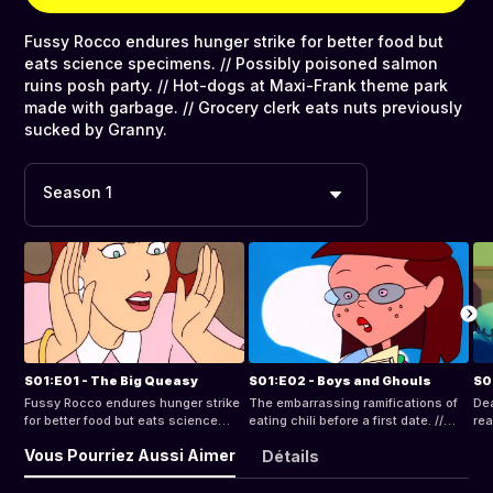
Fussy Rocco endures hunger strike for better food but
eats science specimens. // Possibly poisoned salmon
ruins posh party. // Hot-dogs at Maxi-Frank theme park
made with garbage. // Grocery clerk eats nuts previously
sucked by Granny.
Season 1
S01:E01 - The Big Queasy
S01:E02 - Boys and Ghouls
S0
Fussy Rocco endures hunger strike
The embarrassing ramifications of
De
for better food but eats science
eating chili before a first date. //
rea
specimens. // Possibly poisoned
Girl-shy tongue-tied guy
bab
Vous Pourriez Aussi Aimer
Détails
salmon ruins posh party. // Hot-
transformed by a girl/ghost. // A
sec
dogs at Maxi-Frank theme park
couple 'well suited'; First date at
hor
made with garbage. // Grocery clerk
Halloween dance, costumes not
vac