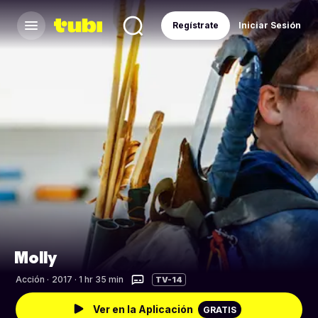
Regístrate
Iniciar Sesión
Molly
Acción
·
2017 · 1 hr 35 min
TV-14
Ver en la Aplicación
GRATIS