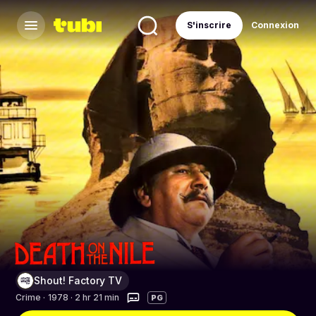
S'inscrire
Connexion
Shout! Factory TV
Crime
·
1978 · 2 hr 21 min
PG