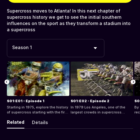
Supercross moves to Atlanta! In this next chapter of
supercross history we get to see the initial southern
influences on the sport as they transform a stadium into
a supercross
Season 1
S01:E01 - Episode 1
S01:E02 - Episode 2
S0
Starting in 1975, explore the history
In 1979 Los Angeles, one of the
By 
of supercross starting with the first
largest crowds in supercross
rec
televised supercross event.
history, gathered to watch Bob
19
Related
Détails
“Hurricane” Hannah and other
spr
riders compete at the LA Superbowl
epi
of Motocross.
fa