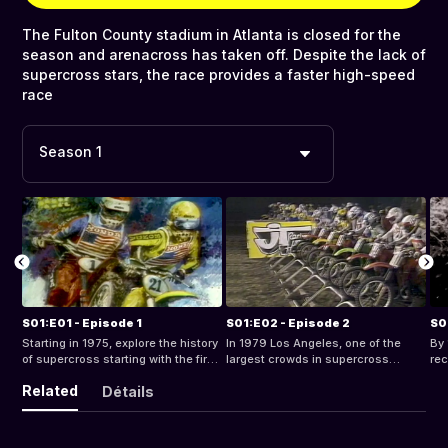
The Fulton County stadium in Atlanta is closed for the
season and arenacross has taken off. Despite the lack of
supercross stars, the race provides a faster high-speed
race
Season 1
S01:E01 - Episode 1
S01:E02 - Episode 2
S0
Starting in 1975, explore the history
In 1979 Los Angeles, one of the
By 
of supercross starting with the first
largest crowds in supercross
rec
televised supercross event.
history, gathered to watch Bob
19
Related
Détails
“Hurricane” Hannah and other
spr
riders compete at the LA Superbowl
epi
of Motocross.
fa