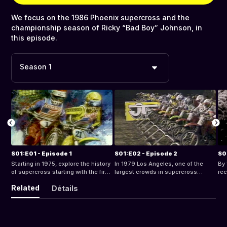
We focus on the 1986 Phoenix supercross and the
championship season of Ricky “Bad Boy” Johnson, in
this episode.
Season 1
S01:E01 - Episode 1
S01:E02 - Episode 2
S0
Starting in 1975, explore the history
In 1979 Los Angeles, one of the
By 
of supercross starting with the first
largest crowds in supercross
rec
televised supercross event.
history, gathered to watch Bob
19
Related
Détails
“Hurricane” Hannah and other
spr
riders compete at the LA Superbowl
epi
of Motocross.
fa