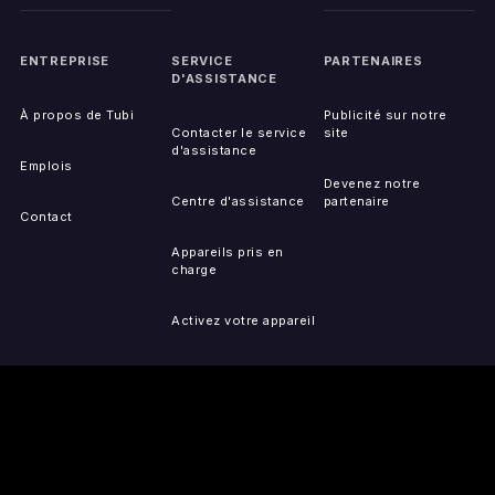
ENTREPRISE
SERVICE
PARTENAIRES
D'ASSISTANCE
À propos de Tubi
Publicité sur notre
Contacter le service
site
d'assistance
Emplois
Devenez notre
Centre d'assistance
partenaire
Contact
Appareils pris en
charge
Activez votre appareil
Accessibilité
Signaler un problème
de IP
Plan du site